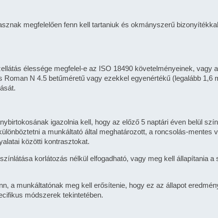
asznak megfelelően fenn kell tartaniuk és okmányszerű bizonyítékkal 
 közellátás élessége megfelel-e az ISO 18490 követelményeinek, vagy 
imes Roman N 4.5 betűméretű vagy ezekkel egyenértékű (legalább 1
ását.
ánybirtokosának igazolnia kell, hogy az előző 5 naptári éven belül szín
lönböztetni a munkáltató által meghatározott, a roncsolás-mentes vi
latai közötti kontrasztokat.
zínlátása korlátozás nélkül elfogadható, vagy meg kell állapítania a
nn, a munkáltatónak meg kell erősítenie, hogy ez az állapot eredmé
ecifikus módszerek tekintetében.