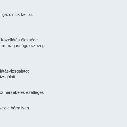
igazolniuk kell az
a közellátás élessége
,6 mm magasságú) szöveg
látásvizsgálatot
zsgálati
 színérzékelés esetleges
nyez-e bármilyen