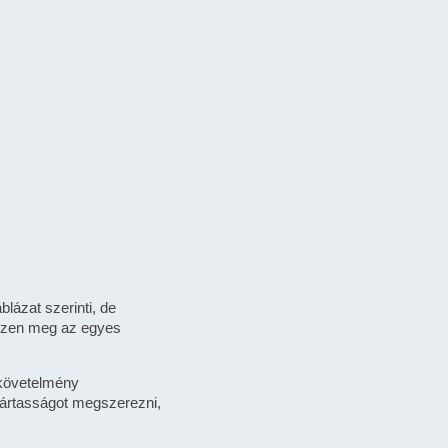
lázat szerinti, de
yezzen meg az egyes
s követelmény
jártasságot megszerezni,