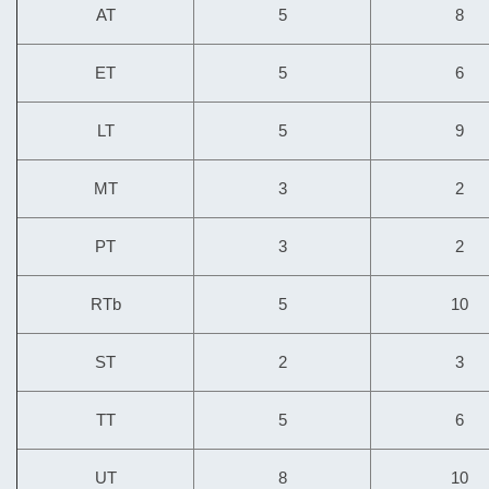
AT
5
8
ET
5
6
LT
5
9
MT
3
2
PT
3
2
RTb
5
10
ST
2
3
TT
5
6
UT
8
10