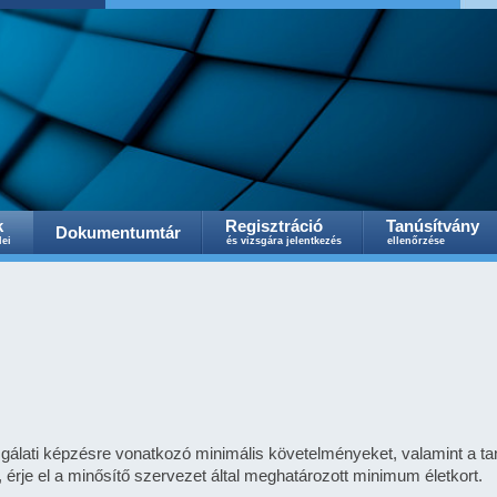
k
Regisztráció
Tanúsítvány
Dokumentumtár
lei
és vizsgára jelentkezés
ellenőrzése
izsgálati képzésre vonatkozó minimális követelményeket, valamint a tanú
, érje el a minősítő szervezet által meghatározott minimum életkort.