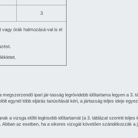
3
tt vagy órák halmozásá-val is el
pzést.
ékletet.
a megszerzendő ipari jár-tasság legrövidebb időtartama legyen a 3. táb
ölt egynél több eljárás tanúsítását kéri, a jártasság teljes ideje eg
ak a vizsga előtti legkisebb időtartamát (a 3. táblázat szerinti telje
. Abban az esetben, ha a sikeres vizsgát követően szándékozzák a 