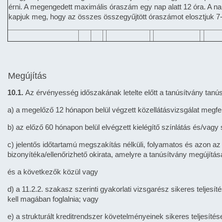
érni. A megengedett maximális óraszám egy nap alatt 12 óra. A nap
kapjuk meg, hogy az összes összegyűjtött óraszámot elosztjuk 7-t
Megújítás
10.1.
Az érvényesség időszakának letelte előtt a tanúsítvány tanúsí
a) a megelőző 12 hónapon belül végzett közellátásvizsgálat meg
b) az előző 60 hónapon belül elvégzett kielégítő színlátás és/va
c) jelentős időtartamú megszakítás nélküli, folyamatos és azon a
bizonyítéka/ellenőrizhető okirata, amelyre a tanúsítvány megújításá
és a következők közül vagy
d) a 11.2.2. szakasz szerinti gyakorlati vizsgarész sikeres teljesí
kell magában foglalnia; vagy
e) a strukturált kreditrendszer követelményeinek sikeres teljesít