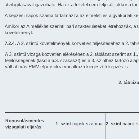
átvilágításával igazolható. Ha ez a feltétel nem teljesül, akkor a 
A képzési napok száma tartalmazza az elméleti és a gyakorlati kép
Amikor az A melléklet szerinti ipari szakterületeket létrehozzák, a 
követelményt.
7.2.4.
A 2. szintű követelmények közvetlen teljesítéséhez a 2. táb
A 3. szintű vizsga közvetlen eléréséhez a 2. táblázat szerint az 1
felelősségének (lásd a 6.3. szakaszt) és a 3. szinthez tartozó al
válhat más RMV-eljárásokra vonatkozó kiegészítő képzés is.
2. tábláz
Roncsolásmentes
1. szint
napok számaa
2. szint
napok 
vizsgálati eljárás