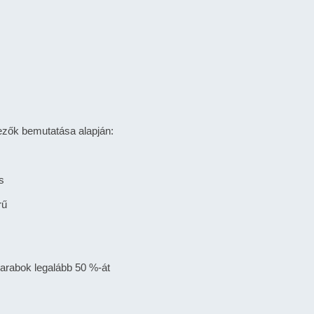
tkezők bemutatása alapján:
s
rű
adarabok legalább 50 %-át