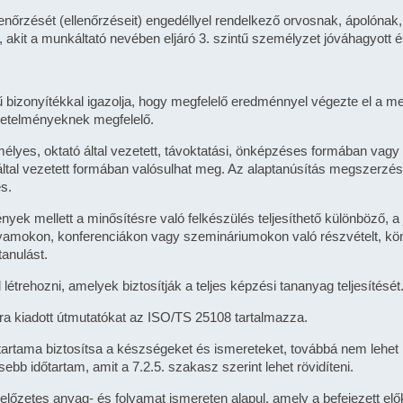
llenőrzését (ellenőrzéseit) engedéllyel rendelkező orvosnak, ápolón
akit a munkáltató nevében eljáró 3. szintű személyzet jóváhagyott 
rű bizonyítékkal igazolja, hogy megfelelő eredménnyel végezte el a 
övetelményeknek megfelelő.
lyes, oktató által vezetett, távoktatási, önképzéses formában vagy
 által vezetett formában valósulhat meg. Az alaptanúsítás megszer
s.
ények mellett a minősítésre való felkészülés teljesíthető különböző, a
lyamokon, konferenciákon vagy szemináriumokon való részvételt, kö
anulást.
étrehozni, amelyek biztosítják a teljes képzési tananyag teljesítését
iadott útmutatókat az ISO/TS 25108 tartalmazza.
őtartama biztosítsa a készségeket és ismereteket, továbbá nem lehet r
ebb időtartam, amit a 7.2.5. szakasz szerint lehet rövidíteni.
 előzetes anyag- és folyamat ismereten alapul, amely a befejezett el