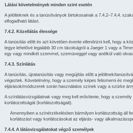
Látási követelmények minden szint esetén
A jelölteknek és a tanúsítványok birtokosainak a 7.4.2–7.4.4. szak
elfogadható látást.
7.4.2. Közellátás élessége
A tanúsítás előtt és azt követően évente ellenőrizni kell, hogy a
tegye lehetővé legalább 30 cm távolságról a Jaeger 1 vagy a T
egy vagy mindkét szemmel, szemüveggel vagy anélkül való olvas
7.4.3. Színlátás
A tanúsítás, újratanúsítás vagy megújítás előtt a jelöltnek/tanúsítv
végeztek. Követelmény, hogy a személy képes felismerni és megkü
eljárások/módszerek során használatos színek vagy a szürke árnya
A színlátásvizsgálatnak vagy meg kell erősítenie, hogy a személy s
korlátozottságát (korlátozottságait).
Amennyiben a színérzékelésben bármilyen korlátozottság áll fe
korlátozást vagy korlátozásokat az eljárás- vagy alkalmazássp
7.4.4. A látásvizsgálatokat végző személyek