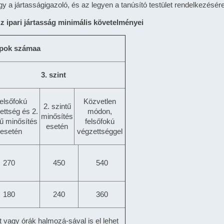
y a jártasságigazoló, és az legyen a tanúsító testület rendelkezésér
Az ipari jártasság minimális követelményei
apok száma
a
3. szint
elsőfokú
Közvetlen
2. szintű
ettség és 2.
módon,
minősítés
tű minősítés
felsőfokú
esetén
esetén
végzettséggel
270
450
540
180
240
360
tt vagy órák halmozá-sával is el lehet