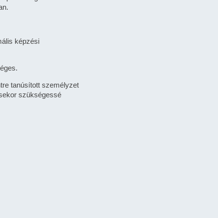
an.
mális képzési
séges.
ntre tanúsított személyzet
elésekor szükségessé