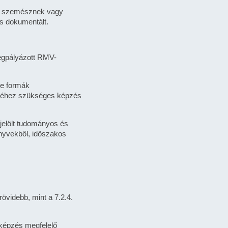
ak, szemésznek vagy
és dokumentált.
megpályázott RMV-
 e formák
zéséhez szükséges képzés
 jelölt tudományos és
nyvekből, időszakos
.
övidebb, mint a 7.2.4.
őképzés megfelelő