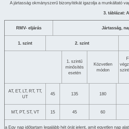
A jártasság okmányszerű bizonyítékát igazolja a munkáltató vag
3. táblázat: 
RMV- eljárás
Jártasság, n
1. szint
2. szint
F
1. szintű
Közvetlen
végz
minősítés
módon
szin
esetén
AT, ET, LT, RT, TT,
45
135
180
UT
MT, PT, ST, VT
15
45
60
a Egy nap időtartam legalább hét órát jelent, amit egyetlen nap ala