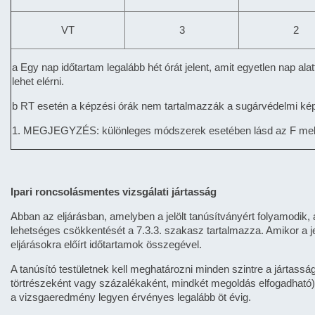
VT
3
2
a Egy nap időtartam legalább hét órát jelent, amit egyetlen nap ala
lehet elérni.
b RT esetén a képzési órák nem tartalmazzák a sugárvédelmi ké
1. MEGJEGYZÉS: különleges módszerek esetében lásd az F mell
Ipari roncsolásmentes vizsgálati jártasság
Abban az eljárásban, amelyben a jelölt tanúsítványért folyamodik, 
lehetséges csökkentését a 7.3.3. szakasz tartalmazza. Amikor a jel
eljárásokra előírt időtartamok összegével.
A tanúsító testületnek kell meghatározni minden szintre a jártasságn
törtrészeként vagy százalékaként, mindkét megoldás elfogadható)
a vizsgaeredmény legyen érvényes legalább öt évig.