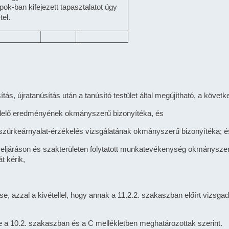
ok-ban kifejezett tapasztalatot úgy
el.
tás, újratanúsítás után a tanúsító testület által megújítható, a köve
felelő eredményének okmányszerű bizonyítéka, és
gy szürkeárnyalat-érzékelés vizsgálatának okmányszerű bizonyítéka; é
z eljáráson és szakterületen folytatott munkatevékenység okmánysze
t kérik,
tése, azzal a kivétellel, hogy annak a 11.2.2. szakaszban előírt vizsg
ése a 10.2. szakaszban és a C mellékletben meghatározottak szerint.