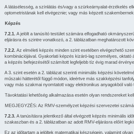
A látásélesség, a színlátás és/vagy a szürkeárnyalat-érzékelés e
optometristának kell elvégeznie; vagy más képzett szakembernek, 
Képzés
7.2.1.
A jelölt a tanúsító testület számára elfogadható okmánysze
eljárásra és szintre vonatkozó, a 2. táblázatban meghatározott k
7.2.2.
Az elméleti képzés minden szint esetében elvégezhető szemé
kombinációjával. Gyakorlati képzés kizáró-lag személyes, oktató
a képzés befejezésétől számított legfeljebb tíz évig marad érvénye
A 3. szint esetén a 2. táblázat szerinti minimális képzési követelm
műszaki hátterétől függő módon, ideértve más szakképzési tanfo
vagy más szakmai nyomtatott vagy elektronikus anyagokból való t
Távoktatási lehetőség alkalmazása esetén olyan rendszereket kell l
MEGJEGYZÉS: Az RMV-személyzet képzési szervezetei számára k
7.2.3.
A tanúsításra jelentkező által elvégzett képzés minimális id
szakaszban és a 2. táblázatban az adott RMV-eljárásra előírt legkis
Ez az időtartam a jelöltek matematikai készségein, valamint olyan