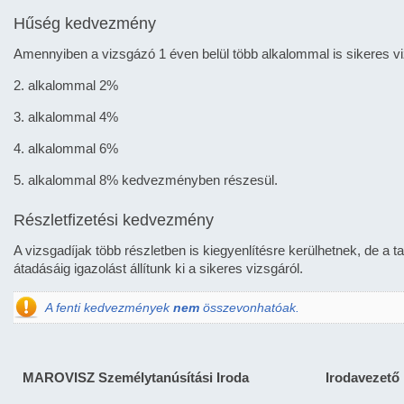
Hűség kedvezmény
Amennyiben a vizsgázó 1 éven belül több alkalommal is sikeres vi
2. alkalommal 2%
3. alkalommal 4%
4. alkalommal 6%
5. alkalommal 8% kedvezményben részesül.
Részletfizetési kedvezmény
A vizsgadíjak több részletben is kiegyenlítésre kerülhetnek, de a 
átadásáig igazolást állítunk ki a sikeres vizsgáról.
A fenti kedvezmények
nem
összevonhatóak.
MAROVISZ Személytanúsítási Iroda
Irodavezető