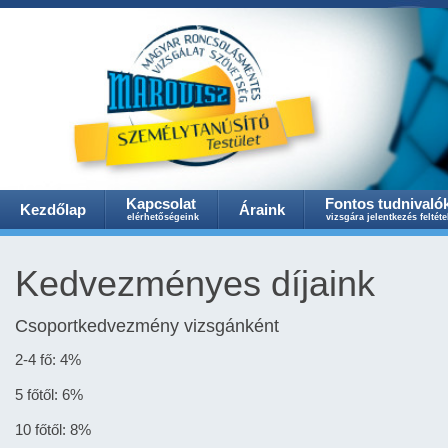
Kapcsolat
Fontos tudnivaló
Kezdőlap
Áraink
elérhetőségeink
vizsgára jelentkezés feltéte
Kedvezményes díjaink
Csoportkedvezmény vizsgánként
2-4 fő: 4%
5 főtől: 6%
10 főtől: 8%