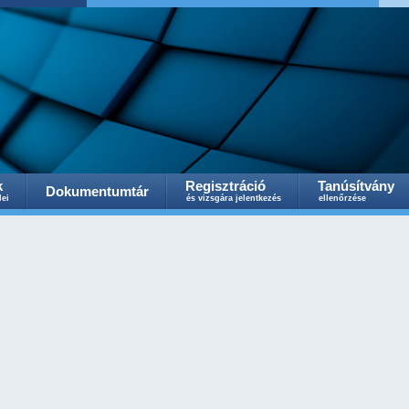
k
Regisztráció
Tanúsítvány
Dokumentumtár
lei
és vizsgára jelentkezés
ellenőrzése